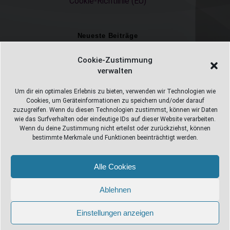
Cookie-Richtlinie (EU)
Neueste Beiträge
Einschulungsfotos 2026 – ein unvergesslicher Moment
Cookie-Zustimmung
verwalten
Fotostudio in Fichtelberg
Alles Pizza oder was ;-)
Um dir ein optimales Erlebnis zu bieten, verwenden wir Technologien wie
Cookies, um Geräteinformationen zu speichern und/oder darauf
Überweisungen
zuzugreifen. Wenn du diesen Technologien zustimmst, können wir Daten
wie das Surfverhalten oder eindeutige IDs auf dieser Website verarbeiten.
Weihnachtsfotoshooting 2026
Wenn du deine Zustimmung nicht erteilst oder zurückziehst, können
bestimmte Merkmale und Funktionen beeinträchtigt werden.
Alle Cookies
Web Design Stube 95686 Fichtelberg
Bayreuther Straße 10
Ablehnen
info@webdesign-stube.de
Einstellungen anzeigen