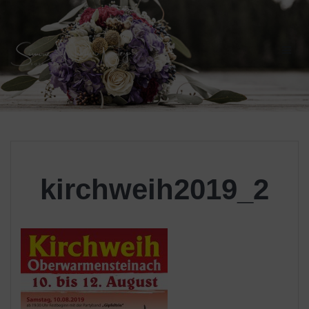
Skip
to
content
kirchweih2019_2