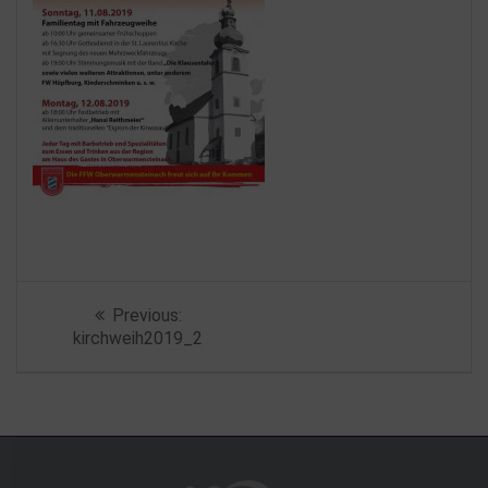
Beitragsnavigation
Previous
Previous:
post:
kirchweih2019_2