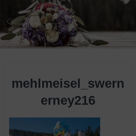
Skip
to
content
mehlmeisel_swern
erney216