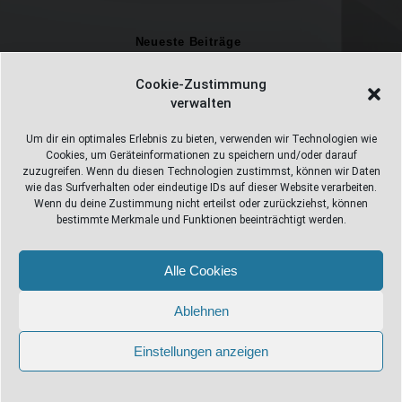
Neueste Beiträge
Einschulungsfotos 2026 – ein unvergesslicher Moment
Cookie-Zustimmung
verwalten
Fotostudio in Fichtelberg
Alles Pizza oder was ;-)
Um dir ein optimales Erlebnis zu bieten, verwenden wir Technologien wie
Cookies, um Geräteinformationen zu speichern und/oder darauf
Überweisungen
zuzugreifen. Wenn du diesen Technologien zustimmst, können wir Daten
wie das Surfverhalten oder eindeutige IDs auf dieser Website verarbeiten.
Weihnachtsfotoshooting 2026
Wenn du deine Zustimmung nicht erteilst oder zurückziehst, können
bestimmte Merkmale und Funktionen beeinträchtigt werden.
Alle Cookies
Web Design Stube 95686 Fichtelberg
Bayreuther Straße 10
Ablehnen
info@webdesign-stube.de
Einstellungen anzeigen