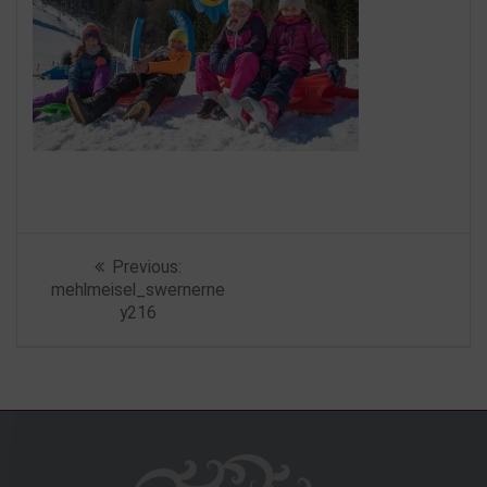
Beitragsnavigation
Previous
Previous:
post:
mehlmeisel_swernerne
y216