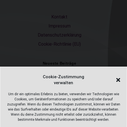
Kontakt
Impressum
Datenschutzerklärung
Cookie-Richtlinie (EU)
Neueste Beiträge
Einschulungsfotos 2026 – ein unvergesslicher Moment
Cookie-Zustimmung
verwalten
Fotostudio in Fichtelberg
Alles Pizza oder was ;-)
Um dir ein optimales Erlebnis zu bieten, verwenden wir Technologien wie
Cookies, um Geräteinformationen zu speichern und/oder darauf
Überweisungen
zuzugreifen. Wenn du diesen Technologien zustimmst, können wir Daten
wie das Surfverhalten oder eindeutige IDs auf dieser Website verarbeiten.
Weihnachtsfotoshooting 2026
Wenn du deine Zustimmung nicht erteilst oder zurückziehst, können
bestimmte Merkmale und Funktionen beeinträchtigt werden.