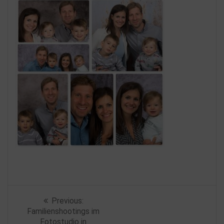
Beitragsnavigation
Previous
Previous:
post:
Familienshootings im
Fotostudio in