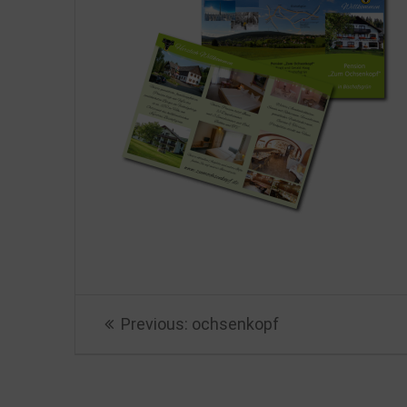
Beitragsnavigation
Previous
Previous:
ochsenkopf
post: