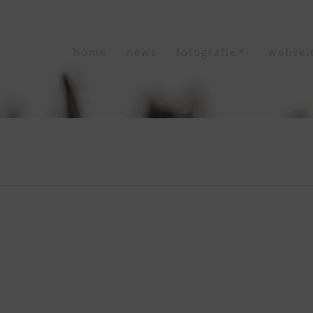
home
news
fotografie
websei