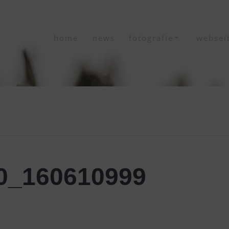
home
news
fotografie
websei
0_160610999