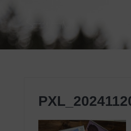
Skip
to
content
PXL_2024112