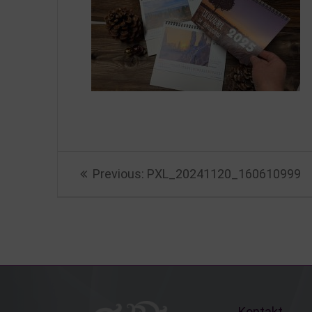
Beitragsnavigation
Previous
Previous:
PXL_20241120_160610999
post:
Kontakt