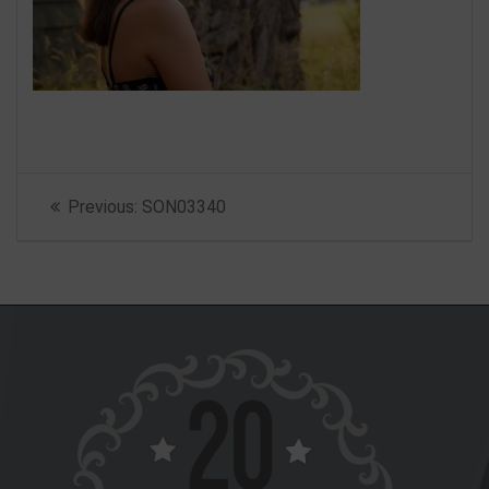
Beitragsnavigation
Previous
Previous:
SON03340
post: