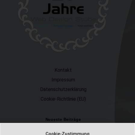
Kontakt
Impressum
Datenschutzerklärung
Cookie-Richtlinie (EU)
Neueste Beiträge
Einschulungsfotos 2026 – ein unvergesslicher Moment
Cookie-Zustimmung