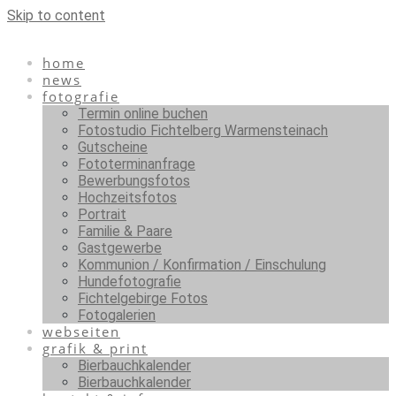
Skip to content
home
news
fotografie
Termin online buchen
Fotostudio Fichtelberg Warmensteinach
Gutscheine
Fototerminanfrage
Bewerbungsfotos
Hochzeitsfotos
Portrait
Familie & Paare
Gastgewerbe
Kommunion / Konfirmation / Einschulung
Hundefotografie
Fichtelgebirge Fotos
Fotogalerien
webseiten
grafik & print
Bierbauchkalender
Bierbauchkalender