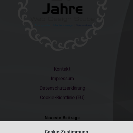
Kontakt
Impressum
Datenschutzerklärung
Cookie-Richtlinie (EU)
Neueste Beiträge
Einschulungsfotos 2026 – ein unvergesslicher Moment
Cookie-Zustimmung