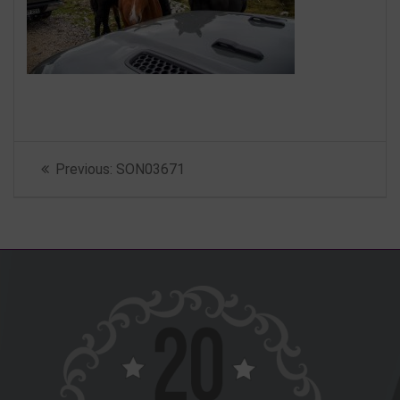
Beitragsnavigation
Previous
Previous:
SON03671
post: