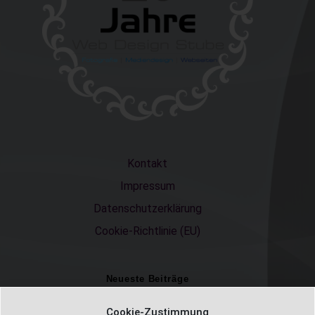
Kontakt
Impressum
Datenschutzerklärung
Cookie-Richtlinie (EU)
Neueste Beiträge
Einschulungsfotos 2026 – ein unvergesslicher Moment
Cookie-Zustimmung