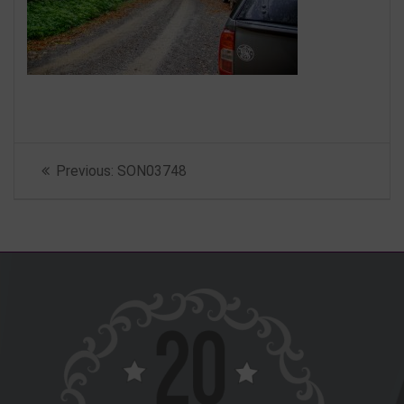
Beitragsnavigation
Previous
Previous:
SON03748
post: