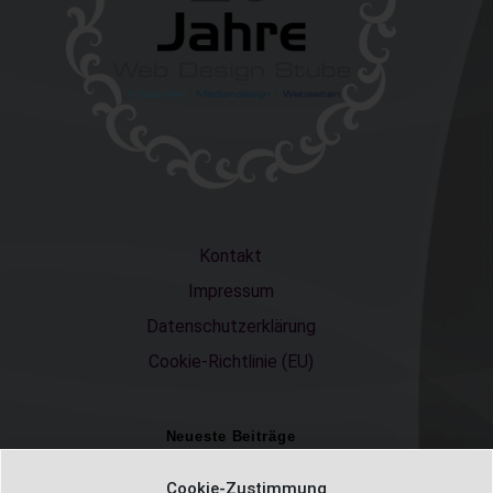
Kontakt
Impressum
Datenschutzerklärung
Cookie-Richtlinie (EU)
Neueste Beiträge
Einschulungsfotos 2026 – ein unvergesslicher Moment
Cookie-Zustimmung