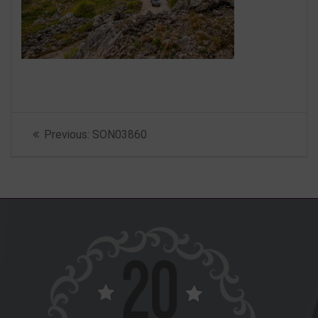
Beitragsnavigation
Previous
Previous:
SON03860
post: