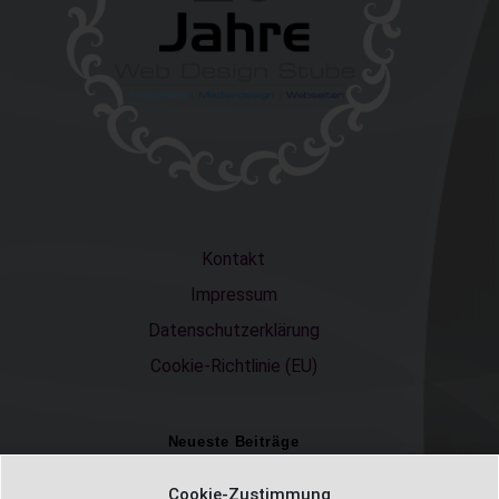
Kontakt
Impressum
Datenschutzerklärung
Cookie-Richtlinie (EU)
Neueste Beiträge
Einschulungsfotos 2026 – ein unvergesslicher Moment
Cookie-Zustimmung