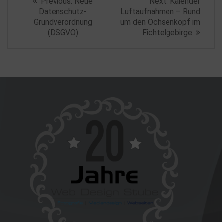
Previous
Next
Previous:
Neue
Next:
Kalender
post:
post:
Datenschutz-
Luftaufnahmen – Rund
Grundverordnung
um den Ochsenkopf im
(DSGVO)
Fichtelgebirge