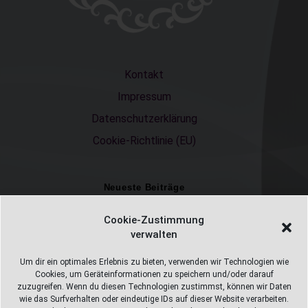
Kontakt
Impressum
Datenschutzerklärung
Cookie-Richtlinie (EU)
Neueste Beiträge
Einschulungsfotos 2026 – ein unvergesslicher Moment
Cookie-Zustimmung
verwalten
Fotostudio in Fichtelberg
Alles Pizza oder was ;-)
Um dir ein optimales Erlebnis zu bieten, verwenden wir Technologien wie
Cookies, um Geräteinformationen zu speichern und/oder darauf
Überweisungen
zuzugreifen. Wenn du diesen Technologien zustimmst, können wir Daten
wie das Surfverhalten oder eindeutige IDs auf dieser Website verarbeiten.
Weihnachtsfotoshooting 2026