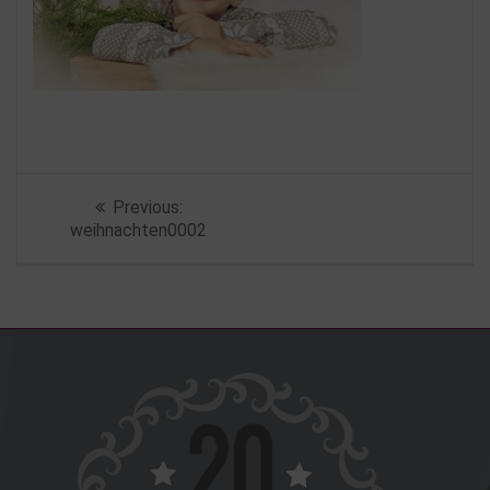
Beitragsnavigation
Previous
Previous:
post:
weihnachten0002