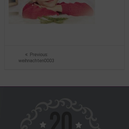
Beitragsnavigation
Previous
Previous:
post:
weihnachten0003