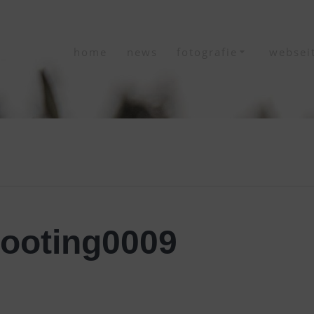
home
news
fotografie
websei
ooting0009