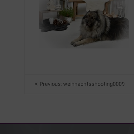
Beitragsnavigation
Previous
Previous:
weihnachtsshooting0009
post: