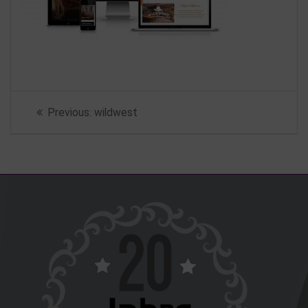
Beitragsnavigation
Previous
Previous:
wildwest
post: